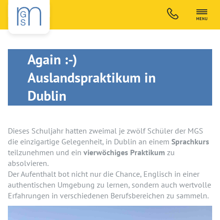
Again :-)
Auslandspraktikum in
Dublin
Dieses Schuljahr hatten zweimal je zwölf Schüler der MGS
die einzigartige Gelegenheit, in Dublin an einem
Sprachkurs
teilzunehmen und ein
vierwöchiges Praktikum
zu
absolvieren.
Der Aufenthalt bot nicht nur die Chance, Englisch in einer
authentischen Umgebung zu lernen, sondern auch wertvolle
Erfahrungen in verschiedenen Berufsbereichen zu sammeln.