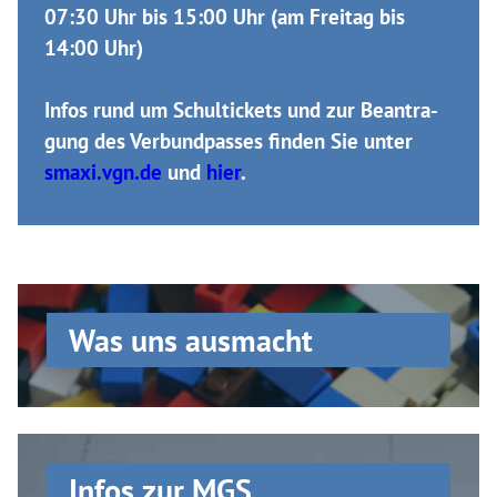
07:30 Uhr bis 15:00 Uhr (am Freitag bis
14:00 Uhr)
Infos rund um
Schultickets und zur Be­an­tra­
gung des Ver­bund­passes
finden Sie unter
smaxi.vgn.de
und
hier
.
Was uns ausmacht
Infos zur MGS